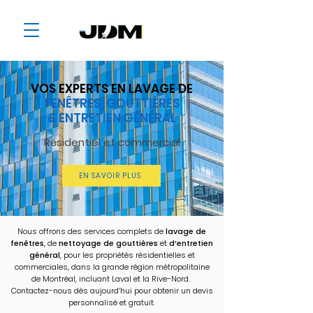
VOS EXPERTS EN LAVAGE DE
FENÊTRES,
GOUTTIÈRES
&
ENTRETIEN GÉNÉRAL
Résidentiel et commercial
EN SAVOIR PLUS
Nous offrons des services complets de
lavage de
fenêtres
, de
nettoyage de gouttières
et
d’entretien
général
, pour les propriétés résidentielles et
commerciales, dans la grande région métropolitaine
de Montréal, incluant Laval et la Rive-Nord.
Contactez-nous dès aujourd’hui pour obtenir un devis
personnalisé et gratuit.