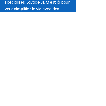
spécialisés, Lavage JDM est là pour
vous simplifier la vie avec des
résultats impeccables.
Faites l’expérience d’un service
complet, fiable et personnalisé –
faites confiance à
Lavage JDM
.